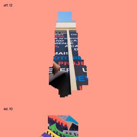
aff. 12
éd. 10